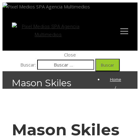
Close
Buscar:
Home
Mason Skiles
/
Architect
/
Mason Skiles
Mason Skiles